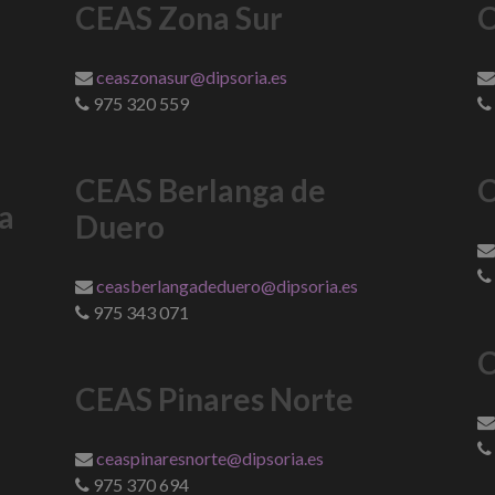
CEAS Zona Sur
C
ceaszonasur@dipsoria.es
975 320 559
CEAS Berlanga de
C
a
Duero
ceasberlangadeduero@dipsoria.es
975 343 071
C
CEAS Pinares Norte
ceaspinaresnorte@dipsoria.es
975 370 694