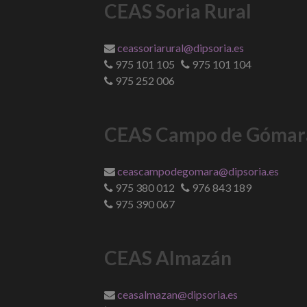
CEAS Soria Rural
ceassoriarural@dipsoria.es
975 101 105
975 101 104
975 252 006
CEAS Campo de Gómar
ceascampodegomara@dipsoria.es
975 380 012
976 843 189
975 390 067
CEAS Almazán
ceasalmazan@dipsoria.es