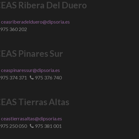
EAS Ribera Del Duero
ceasriberadelduero@dipsoria.es
975 360 202
EAS Pinares Sur
ceaspinaressur@dipsoria.es
975 374 371
975 376 740
EAS Tierras Altas
ceastierrasaltas@dipsoria.es
975 250 050
975 381 001