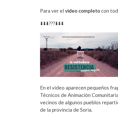
Para ver el
video completo
con tod
⬇️⬇️⬇️???⬇️⬇️⬇️
En el video aparecen pequeños frag
Técnicos de Animación Comunitaria
vecinos de algunos pueblos reparti
de la provincia de Soria.