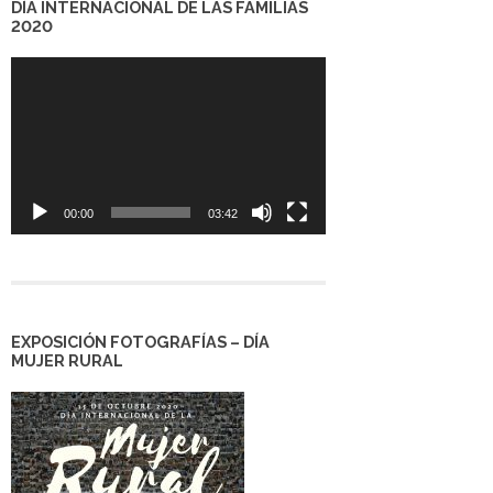
DÍA INTERNACIONAL DE LAS FAMILIAS
2020
Reproductor
de
vídeo
00:00
03:42
EXPOSICIÓN FOTOGRAFÍAS – DÍA
MUJER RURAL