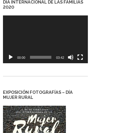
DÍA INTERNACIONAL DE LAS FAMILIAS
2020
Reproductor
de
vídeo
00:00
03:42
EXPOSICIÓN FOTOGRAFÍAS – DÍA
MUJER RURAL