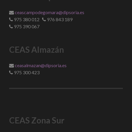
ceascampodegomara@dipsoria.es
975 380 012
976 843 189
975 390 067
CEAS Almazán
ceasalmazan@dipsoria.es
975 300 423
CEAS Zona Sur