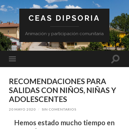
CEAS DIPSORIA
Animación y participación comunitaria
Altern
Alternar
el
el
campo
menú
de
móvil
búsqu
RECOMENDACIONES PARA
SALIDAS CON NIÑOS, NIÑAS Y
ADOLESCENTES
20 MAYO 2020
/
SIN COMENTARIOS
Hemos estado mucho tiempo en