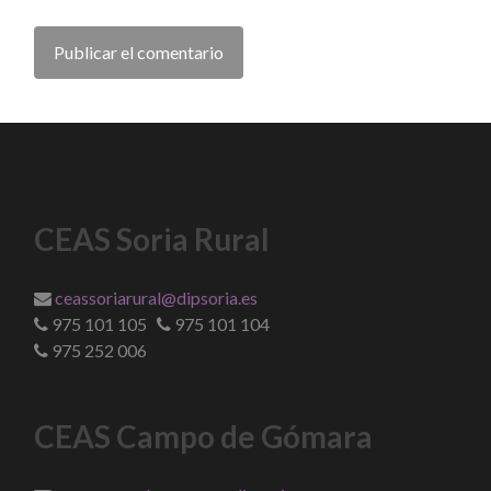
CEAS Soria Rural
ceassoriarural@dipsoria.es
975 101 105
975 101 104
975 252 006
CEAS Campo de Gómara