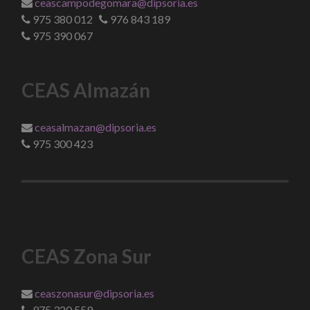
ceascampodegomara@dipsoria.es
975 380 012
976 843 189
975 390 067
CEAS Almazán
ceasalmazan@dipsoria.es
975 300 423
CEAS Zona Sur
ceaszonasur@dipsoria.es
975 320 559