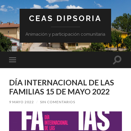
CEAS DIPSORIA
Animación y participación comunitaria
Altern
Alternar
el
el
campo
menú
de
móvil
búsqu
DÍA INTERNACIONAL DE LAS
FAMILIAS 15 DE MAYO 2022
9 MAYO 2022
/
SIN COMENTARIOS