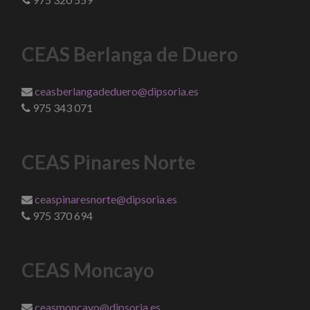
CEAS Berlanga de Duero
ceasberlangadeduero@dipsoria.es
975 343 071
CEAS Pinares Norte
ceaspinaresnorte@dipsoria.es
975 370 694
CEAS Moncayo
ceasmoncayo@dipsoria.es